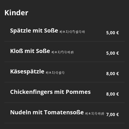
Kinder
Spätzle mit Soße
a) 
a.1) 
c) 
f) 
g) 
l) 
o) 
5,00 €
Kloß mit Soße
a) 
a.1) 
f) 
l) 
o) 
p) 
5,00 €
Käsespätzle
a) 
a.1) 
c) 
g) 
l) 
8,00 €
Chickenfingers mit Pommes
8,00 €
Nudeln mit Tomatensoße
a) 
a.1) 
l) 
o) 
p) 
7,00 €