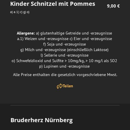
Kinder Schnitzel mit Pommes
9,00 €
a) 
a.1) 
c) 
g) 
o) 
Allergene
:
a) glutenhaltige Getreide und -erzeugnisse
a.1) Weizen und -erzeugnisse
c) Eier und -erzeugnisse
f) Soja und -erzeugnisse
g) Milch und -erzeugnisse (einschließlich Laktose)
l) Sellerie und -erzeugnisse
o) Schwefeldioxid und Sulfite > 10mg/kg, > 10 mg/l als SO2
p) Lupinen und -erzeugnisse
Alle Preise enthalten die gesetzlich vorgeschriebene Mwst.
Teilen
Bruderherz Nürnberg